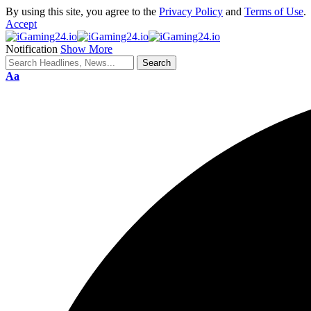
By using this site, you agree to the
Privacy Policy
and
Terms of Use
.
Accept
Notification
Show More
Aa