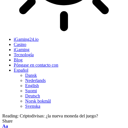
iGaming24.io
Casino
iGaming
Tecnología
Blog
Póngase en contacto con
Español
Dansk
Nederlands
English
Suomi
Deutsch
Norsk bokmål
Svenska
Reading:
Criptodivisas: ¿la nueva moneda del juego?
Share
Aa