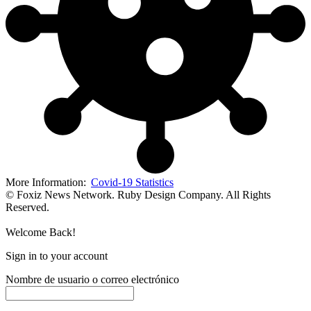
More Information:
Covid-19 Statistics
© Foxiz News Network. Ruby Design Company. All Rights
Reserved.
Welcome Back!
Sign in to your account
Nombre de usuario o correo electrónico