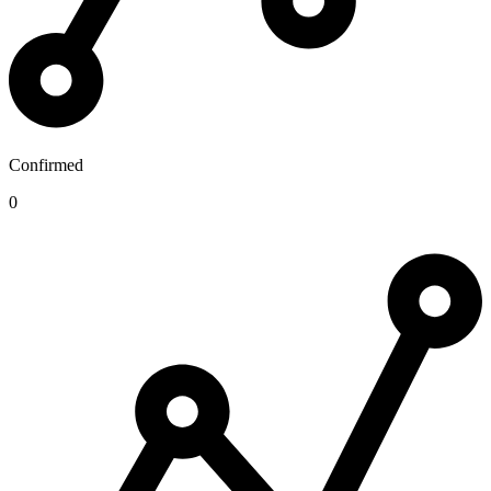
Confirmed
0