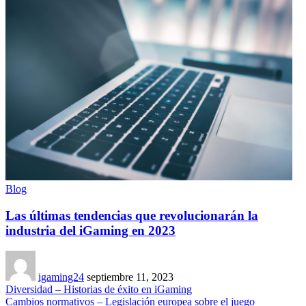
Blog
Las últimas tendencias que revolucionarán la
industria del iGaming en 2023
igaming24
septiembre 11, 2023
Diversidad – Historias de éxito en iGaming
Cambios normativos – Legislación europea sobre el juego