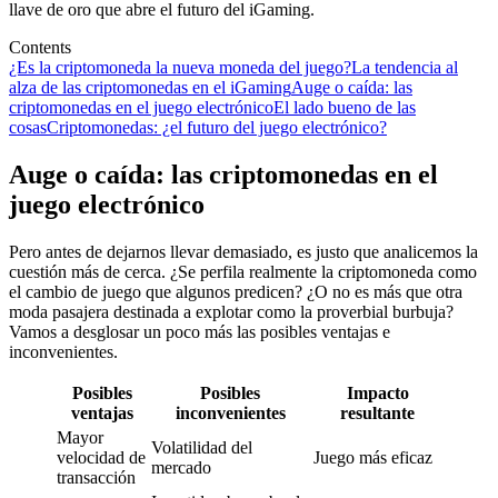
llave de oro que abre el futuro del iGaming.
Contents
¿Es la criptomoneda la nueva moneda del juego?
La tendencia al
alza de las criptomonedas en el iGaming
Auge o caída: las
criptomonedas en el juego electrónico
El lado bueno de las
cosas
Criptomonedas: ¿el futuro del juego electrónico?
Auge o caída: las criptomonedas en el
juego electrónico
Pero antes de dejarnos llevar demasiado, es justo que analicemos la
cuestión más de cerca. ¿Se perfila realmente la criptomoneda como
el cambio de juego que algunos predicen? ¿O no es más que otra
moda pasajera destinada a explotar como la proverbial burbuja?
Vamos a desglosar un poco más las posibles ventajas e
inconvenientes.
Posibles
Posibles
Impacto
ventajas
inconvenientes
resultante
Mayor
Volatilidad del
velocidad de
Juego más eficaz
mercado
transacción