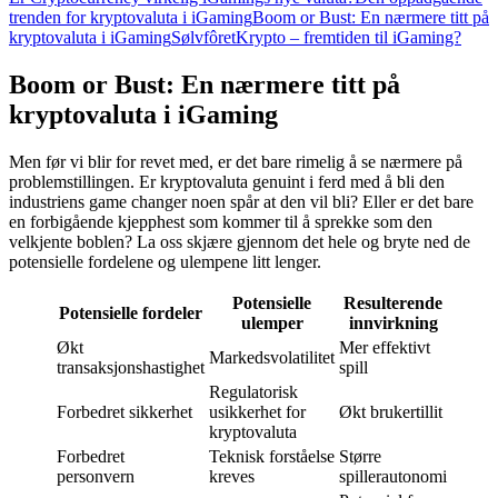
trenden for kryptovaluta i iGaming
Boom or Bust: En nærmere titt på
kryptovaluta i iGaming
Sølvfôret
Krypto – fremtiden til iGaming?
Boom or Bust: En nærmere titt på
kryptovaluta i iGaming
Men før vi blir for revet med, er det bare rimelig å se nærmere på
problemstillingen. Er kryptovaluta genuint i ferd med å bli den
industriens game changer noen spår at den vil bli? Eller er det bare
en forbigående kjepphest som kommer til å sprekke som den
velkjente boblen? La oss skjære gjennom det hele og bryte ned de
potensielle fordelene og ulempene litt lenger.
Potensielle
Resulterende
Potensielle fordeler
ulemper
innvirkning
Økt
Mer effektivt
Markedsvolatilitet
transaksjonshastighet
spill
Regulatorisk
Forbedret sikkerhet
usikkerhet for
Økt brukertillit
kryptovaluta
Forbedret
Teknisk forståelse
Større
personvern
kreves
spillerautonomi