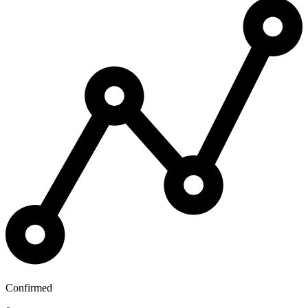
Confirmed