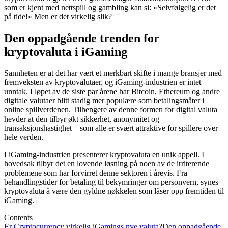
som er kjent med nettspill og gambling kan si: «Selvfølgelig er det
på tide!» Men er det virkelig slik?
Den oppadgående trenden for
kryptovaluta i iGaming
Sannheten er at det har vært et merkbart skifte i mange bransjer med
fremveksten av kryptovalutaer, og iGaming-industrien er intet
unntak. I løpet av de siste par årene har Bitcoin, Ethereum og andre
digitale valutaer blitt stadig mer populære som betalingsmåter i
online spillverdenen. Tilhengere av denne formen for digital valuta
hevder at den tilbyr økt sikkerhet, anonymitet og
transaksjonshastighet – som alle er svært attraktive for spillere over
hele verden.
I iGaming-industrien presenterer kryptovaluta en unik appell. I
hovedsak tilbyr det en lovende løsning på noen av de irriterende
problemene som har forvirret denne sektoren i årevis. Fra
behandlingstider for betaling til bekymringer om personvern, synes
kryptovaluta å være den gyldne nøkkelen som låser opp fremtiden til
iGaming.
Contents
Er Cryptocurrency virkelig iGamings nye valuta?
Den oppadgående