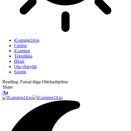
iGaming24.io
Casino
iGaming
Tekniikka
Blogi
Ota yhteyttä
Suomi
Reading:
Futsal-liiga Otteluohjelma
Share
Aa