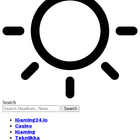
Search
iGaming24.io
Casino
iGaming
Tekniikka