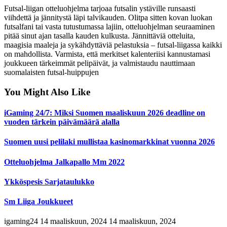
Futsal-liigan otteluohjelma tarjoaa futsalin ystäville runsaasti
viihdettä ja jännitystä läpi talvikauden. Olitpa sitten kovan luokan
futsalfani tai vasta tutustumassa lajiin, otteluohjelman seuraaminen
pitää sinut ajan tasalla kauden kulkusta. Jännittäviä otteluita,
maagisia maaleja ja sykähdyttäviä pelastuksia – futsal-liigassa kaikki
on mahdollista. Varmista, että merkitset kalenteriisi kannustamasi
joukkueen tärkeimmät pelipäivät, ja valmistaudu nauttimaan
suomalaisten futsal-huippujen
You Might Also Like
iGaming 24/7: Miksi Suomen maaliskuun 2026 deadline on
vuoden tärkein päivämäärä alalla
Suomen uusi pelilaki mullistaa kasinomarkkinat vuonna 2026
Otteluohjelma Jalkapallo Mm 2022
Ykköspesis Sarjataulukko
Sm Liiga Joukkueet
igaming24
14 maaliskuun, 2024
14 maaliskuun, 2024