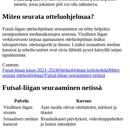
taistelu, jossa jokainen peli voi olla ratkaiseva.
Miten seurata otteluohjelmaa?
Futsal-liigan otteluohjelman seuraaminen on tehty helpoksi
monipuolisten mediaratkaisujen ansiosta. Virallinen liigan
verkkosivusto tarjoaa ajantasaisen otteluohjelman lisäksi
tulospalvelun, otteluraportit ja tilastot. Lisäksi sosiaalisen median
kanavat ja urheilu-uutiset ovat oivia lähteitä pysyä kärryillä sarjan
tapahtumista.
Contents
Futsal-liigan kausi 2023–2024
Otteluohjelman kohokohdat
Miten
seurata otteluohjelmaa?
Futsal-liigan seuraaminen netissä
Futsal-liigan seuraaminen netissä
Palvelu
Kuvaus
Virallinen liigan
Ajan tasalla olevat ottelutiedot, tulokset ja
sivusto
tilastot
Sosiaalisen median
Reaaliaikaiset päivitykset, videohuippuhetket
kanavat
ja fanien interaktiot