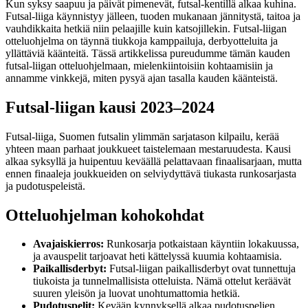
Kun syksy saapuu ja päivät pimenevät, futsal-kentillä alkaa kuhina.
Futsal-liiga käynnistyy jälleen, tuoden mukanaan jännitystä, taitoa ja
vauhdikkaita hetkiä niin pelaajille kuin katsojillekin. Futsal-liigan
otteluohjelma on täynnä tiukkoja kamppailuja, derbyotteluita ja
yllättäviä käänteitä. Tässä artikkelissa pureudumme tämän kauden
futsal-liigan otteluohjelmaan, mielenkiintoisiin kohtaamisiin ja
annamme vinkkejä, miten pysyä ajan tasalla kauden käänteistä.
Futsal-liigan kausi 2023–2024
Futsal-liiga, Suomen futsalin ylimmän sarjatason kilpailu, kerää
yhteen maan parhaat joukkueet taistelemaan mestaruudesta. Kausi
alkaa syksyllä ja huipentuu keväällä pelattavaan finaalisarjaan, mutta
ennen finaaleja joukkueiden on selviydyttävä tiukasta runkosarjasta
ja pudotuspeleistä.
Otteluohjelman kohokohdat
Avajaiskierros:
Runkosarja potkaistaan käyntiin lokakuussa,
ja avauspelit tarjoavat heti kättelyssä kuumia kohtaamisia.
Paikallisderbyt:
Futsal-liigan paikallisderbyt ovat tunnettuja
tiukoista ja tunnelmallisista otteluista. Nämä ottelut keräävät
suuren yleisön ja luovat unohtumattomia hetkiä.
Pudotuspelit:
Kevään kynnyksellä alkaa pudotuspelien