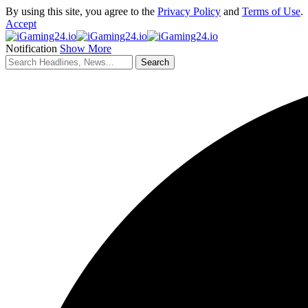
By using this site, you agree to the
Privacy Policy
and
Terms of Use
.
Accept
Notification
Show More