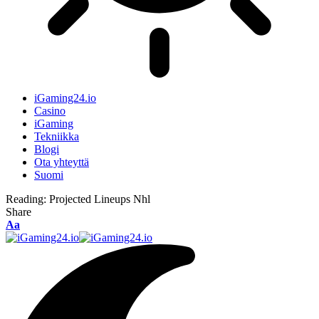
iGaming24.io
Casino
iGaming
Tekniikka
Blogi
Ota yhteyttä
Suomi
Reading:
Projected Lineups Nhl
Share
Aa