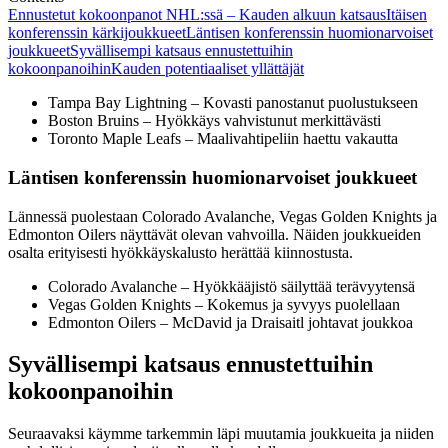
Ennustetut kokoonpanot NHL:ssä – Kauden alkuun katsaus
Itäisen
konferenssin kärkijoukkueet
Läntisen konferenssin huomionarvoiset
joukkueet
Syvällisempi katsaus ennustettuihin
kokoonpanoihin
Kauden potentiaaliset yllättäjät
Tampa Bay Lightning – Kovasti panostanut puolustukseen
Boston Bruins – Hyökkäys vahvistunut merkittävästi
Toronto Maple Leafs – Maalivahtipeliin haettu vakautta
Läntisen konferenssin huomionarvoiset joukkueet
Lännessä puolestaan Colorado Avalanche, Vegas Golden Knights ja
Edmonton Oilers näyttävät olevan vahvoilla. Näiden joukkueiden
osalta erityisesti hyökkäyskalusto herättää kiinnostusta.
Colorado Avalanche – Hyökkääjistö säilyttää terävyytensä
Vegas Golden Knights – Kokemus ja syvyys puolellaan
Edmonton Oilers – McDavid ja Draisaitl johtavat joukkoa
Syvällisempi katsaus ennustettuihin
kokoonpanoihin
Seuraavaksi käymme tarkemmin läpi muutamia joukkueita ja niiden