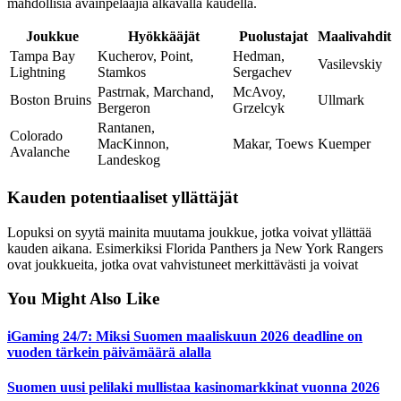
mahdollisia avainpelaajia alkavalla kaudella.
Joukkue
Hyökkääjät
Puolustajat
Maalivahdit
Tampa Bay
Kucherov, Point,
Hedman,
Vasilevskiy
Lightning
Stamkos
Sergachev
Pastrnak, Marchand,
McAvoy,
Boston Bruins
Ullmark
Bergeron
Grzelcyk
Rantanen,
Colorado
MacKinnon,
Makar, Toews
Kuemper
Avalanche
Landeskog
Kauden potentiaaliset yllättäjät
Lopuksi on syytä mainita muutama joukkue, jotka voivat yllättää
kauden aikana. Esimerkiksi Florida Panthers ja New York Rangers
ovat joukkueita, jotka ovat vahvistuneet merkittävästi ja voivat
You Might Also Like
iGaming 24/7: Miksi Suomen maaliskuun 2026 deadline on
vuoden tärkein päivämäärä alalla
Suomen uusi pelilaki mullistaa kasinomarkkinat vuonna 2026