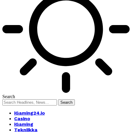
Search
iGaming24.io
Casino
iGaming
Tekniikka