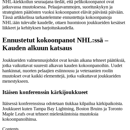
NHL-kiekkoilun seuraajana tiedät, että pelikokoonpanot ovat
jatkuvassa muutoksessa. Pelaajavammojen, suorituskykyn ja
strategisten päätösten vuoksi kokoonpanot elävät päivästä päivään.
Tässä artikkelissa tarkastelemme ennustettuja kokoonpanoja
NHL:ään tulevalle kaudelle, ottaen huomioon joukkueiden kesäiset
liikkeet ja kehityksen harjoituskaudella.
Ennustetut kokoonpanot NHL:ssä –
Kauden alkuun katsaus
Joukkueiden valmennusjohdot ovat kesän aikana tehneet päätöksiä,
jotka vaikuttavat suuresti alkavan kauden kokoonpanoihin. Uudet
hankinnat, nuorten pelaajien esiinnousu ja veteraanien roolin
muutokset ovat kaikki elementtejä, jotka vaikuttavat joukkueiden
menestykseen.
Itäisen konferenssin kärkijoukkueet
Itäisessä konferenssissa odotetaan tiukkaa kilpailua kärkipaikoista.
Joukkueet kuten Tampa Bay Lightning, Boston Bruins ja Toronto
Maple Leafs ovat tehneet mielenkiintoisia muutoksia
kokoonpanoihinsa.
Contents